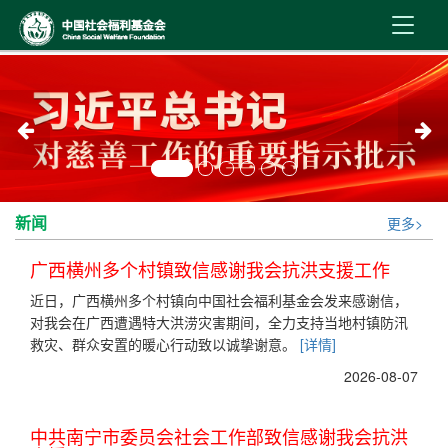
首 页
新闻资讯
机构介绍
新闻
更多>
公益事业
广西横州多个村镇致信感谢我会抗洪支援工作
内控制度
近日，广西横州多个村镇向中国社会福利基金会发来感谢信，
对我会在广西遭遇特大洪涝灾害期间，全力支持当地村镇防汛
信息公开
救灾、群众安置的暖心行动致以诚挚谢意。
[详情]
2026-08-07
在线服务
中共南宁市委员会社会工作部致信感谢我会抗洪