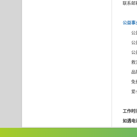
联系邮
公益事
公
公
公
救
品牌
免
爱
工作时间
如遇电