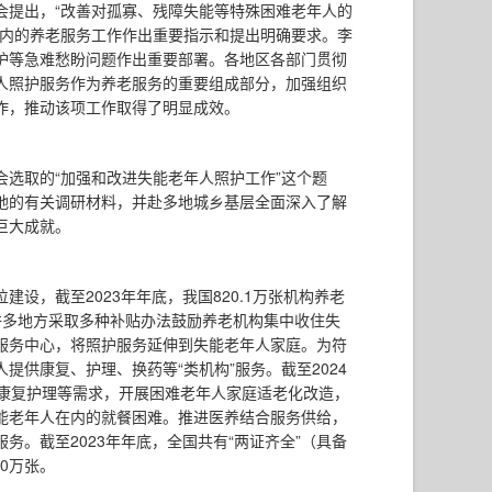
会提出，“改善对孤寡、残障失能等特殊困难老年人的
在内的养老服务工作作出重要指示和提出明确要求。李
护等急难愁盼问题作出重要部署。各地区各部门贯彻
人照护服务作为养老服务的重要组成部分，加强组织
作，推动该项工作取得了明显成效。
选取的“加强和改进失能老年人照护工作”这个题
地的有关调研材料，并赴多地城乡基层全面深入了解
巨大成就。
设，截至2023年年底，我国820.1万张机构养老
。许多地方采取多种补贴办法鼓励养老机构集中收住失
服务中心，将照护服务延伸到失能老年人家庭。为符
供康复、护理、换药等“类机构”服务。截至2024
、康复护理等需求，开展困难老年人家庭适老化改造，
能老年人在内的就餐困难。推进医养结合服务供给，
。截至2023年年底，全国共有“两证齐全”（具备
0万张。