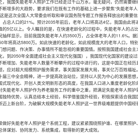
之，我国失能老年人照护工作已经走过千山万水，毫无疑问，仍然需要继
不断增多的大趋势，要求我们在既有工作的基础上进一步聚焦“失能老年人照
，这是这次全国人大常委会听取和审议国务院专题工作报告释放出的重要信息
7亿，占总人口的21%。预计2035年前后，老年人口将高达4亿，我国由此
值的5亿以上。令人瞩目的是，在快速老龄化的过程中，失能老年人的占
况抽样显示，目前我国失能老年人约3500万，占全体老年人的11.6%。据
050年将高达5800万。如此快速的老龄化，如此规模庞大的老年人口，
们想问题、作决策、办事情所不能忽视的重要国情。按照我国建成社会主义现
化，到2050年全面建成社会主义现代化强国），我国现代化国家的建设
不断增加、失能老年人数量不断攀升的过程中进行的，这是中国正在经历
题，应对超大规模照护服务需求，事关国家发展大局，事关亿万百姓福祉
十届三中全会精神，进一步提高政治站位，坚持以人民为中心的发展思想
国式现代化、开创人类文明新形态的高度，在我国人口进入重度老龄化阶
对失能老年人照护作为养老服务工作的重中之重，把满足失能老年人照护
国独特优势，认真总结本土经验，科学借鉴国外经验，积极探索适合我国
断迈上新台阶，为破解大规模失能老年人照护这一世界级难题提供中国经
续做好失能老年人照护是个系统工程，建议紧紧围绕照护谁、在哪里照护
总体谋划、协同发力、系统集成，取得新的更大成效。