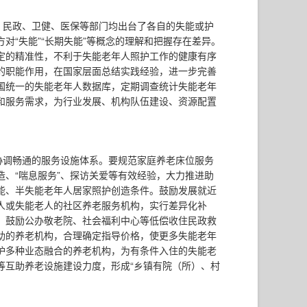
，民政、卫健、医保等部门均出台了各自的失能或护
“失能”“长期失能”等概念的理解和把握存在差异。
定的精准性，不利于失能老年人照护工作的健康有序
的职能作用，在国家层面总结实践经验，进一步完善
国统一的失能老年人数据库，定期调查统计失能老年
和服务需求，为行业发展、机构队伍建设、资源配置
协调畅通的服务设施体系。要规范家庭养老床位服务
、“喘息服务”、探访关爱等有效经验，大力推进助
能、半失能老年人居家照护创造条件。鼓励发展就近
人或失能老人的社区养老服务机构，实行差异化补
，鼓励公办敬老院、社会福利中心等低偿收住民政救
助的养老机构，合理确定指导价格，使更多失能老年
护多种业态融合的养老机构，为有条件入住的失能老
等互助养老设施建设力度，形成“乡镇有院（所）、村