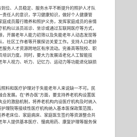
务到位、人员稳定、服务水平不断提升的照护人才队
一责任人的意识，学习健康知识，做好个人健康管
家庭成员履行赡养和照护义务，发挥家庭成员的亲情
疗机构以派员巡诊、坐诊或通过互联网医疗等方式，
源，开展老年人能力初筛以及失能老年人动态发现等
队、社区工作者等开展探访关爱工作。支持人口老龄
老服务人才资源跨地区有序流动。完善高等院校、职
员培训力度。同时，要大力发展适老化人工智能技
老年人视力、听力、记忆力、运动力等功能退化缺损
活照料和医疗护理对于失能老年人来说缺一不可。民
合发展。在“养办医”方面，要支持养老机构设置医
执业的激励机制，将养老机构内设医疗机构及时纳入
将护理院等接续性医疗机构纳入基本医保政策范围，
庭养老床位、家庭病床、家庭医生签约等资源整合共
老年人提供基本医疗、慢病用药、康复护理等服务保