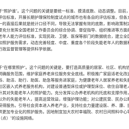
于“照护谁”。这个问题的关键是要统一标准、摸清底数、动态调整。目前
评估标准，开展长期护理保险制度试点的城市也有各自的评估标准，但各方对
一的直接后果就是统计口径不同，导致无法掌握有效的底数，影响政策制
要充分发挥全国老龄工作委员会的综合协调、督促指导、组织推进等方面
老年人能力评估标准，实现民政、卫健、医保等部门的数据统合，建立全
和照护服务需求，动态完善轻度、中度、重度各个阶段失能老年人的数据
行政监督管理等提供科学依据。
于“在哪里照护”。这个问题的关键是，要打造高质量的居家、社区、机构
明确服务范围，维护家庭养老床位服务安全底线。积极推广家庭适老化改造
浴、助洁、助行、助医、助急等服务进家庭，为健康老年人居家养老和失
社区嵌入式养老服务机构，对建设普通型床位或护理型床位、收住自理老
升其对失能老年人的照护能力。充分发挥公办养老机构的托底和支撑作用
以外的失能老年人，提高运营效益，增强护理功能；对公建民营、民办公
获得服务。引导社会资本进入养老产业，支持社会力量建设医、养、康、
供更加专业化的照护服务。因地制宜加大农村幸福院、农村日间照料中心
（点）”的设施网络。