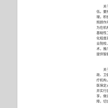
关
伍。要
理，积
照顾作
为在机
基础性
化程度
业院校
术，推
提供智
关
政、卫
疗机构
医保定
并实行
享，做
障，切