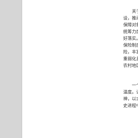
关
设，推
保障对
统筹力
好落实
保险制
险，丰
重弱化
农村地
一
温度。
神，以
史进程