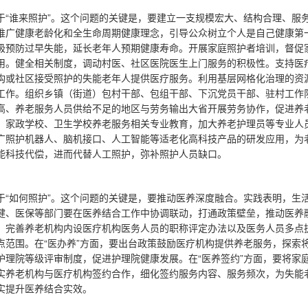
于“谁来照护”。这个问题的关键是，要建立一支规模宏大、结构合理、服
推广健康老龄化和全生命周期健康理念，引导公众树立个人是自己健康第
极预防过早失能，延长老年人预期健康寿命。开展家庭照护者培训，督促
用。健全相关制度，调动村医、社区医院医生上门服务的积极性。支持医
构或社区接受照护的失能老年人提供医疗服务。利用基层网格化治理的资
工作。组织乡镇（街道）包村干部、包组干部、下沉党员干部、驻村工作
高、养老服务人员供给不足的地区与劳务输出大省开展劳务协作，促进养
、家政学校、卫生学校养老服务相关专业教育，加大养老护理员等专业人
广照护机器人、脑机接口、人工智能等适老化高科技产品的研发应用，为
能科技代偿，进而代替人工照护，弥补照护人员缺口。
于“如何照护”。这个问题的关键是，要推动医养深度融合。实践表明，生
健、医保等部门要在医养结合工作中协调联动，打通政策壁垒，推动医养融
，完善养老机构内设医疗机构医务人员的职称评定办法以及医务人员多点
点范围。在“医办养”方面，要出台政策鼓励医疗机构提供养老服务，探索
护理院等级评审制度，促进护理院健康发展。在“医养签约”方面，要将家
实养老机构与医疗机构签约合作，细化签约服务内容、服务频次，为失能
实提升医养结合实效。