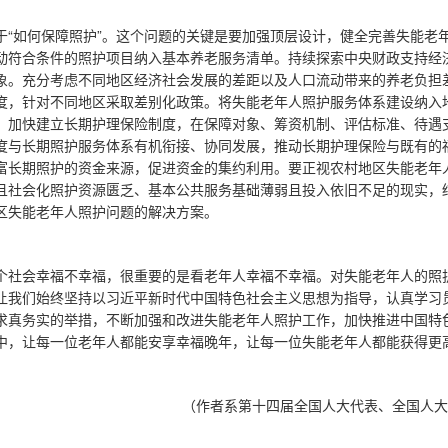
于“如何保障照护”。这个问题的关键是要加强顶层设计，健全完善失能老
动符合条件的照护项目纳入基本养老服务清单。持续探索中央财政支持经
象。充分考虑不同地区经济社会发展的差距以及人口流动带来的养老负担
度，针对不同地区采取差别化政策。将失能老年人照护服务体系建设纳入
。加快建立长期护理保险制度，在保障对象、筹资机制、评估标准、待遇
度与长期照护服务体系有机衔接、协同发展，推动长期护理保险与既有的
富长期照护的资金来源，促进资金的集约利用。要正视农村地区失能老年
且社会化照护资源匮乏、基本公共服务基础薄弱且投入依旧不足的现实，
区失能老年人照护问题的解决方案。
个社会幸福不幸福，很重要的是看老年人幸福不幸福。对失能老年人的照
让我们始终坚持以习近平新时代中国特色社会主义思想为指导，认真学习
求真务实的举措，不断加强和改进失能老年人照护工作，加快推进中国特
中，让每一位老年人都能安享幸福晚年，让每一位失能老年人都能获得更
（作者系第十四届全国人大代表、全国人