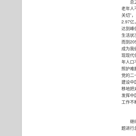
总
老年人
关切”
2.9
达到峰
生活状
而到2
成为我
现现代
年人口
照护难
党的二
建设中
移地把
发挥中
工作不
继
题进行