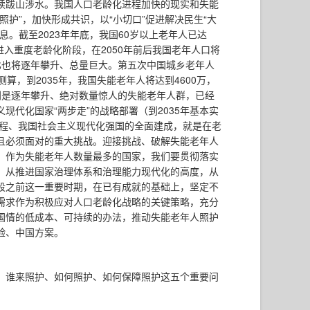
续跋山涉水。我国人口老龄化进程加快的现实和失能
护”，加快形成共识，以“小切口”促进解决民生“大
。截至2023年年底，我国60岁以上老年人已达
将进入重度老龄化阶段，在2050年前后我国老年人口将
比也将逐年攀升、总量巨大。第五次中国城乡老年人
测算，到2035年，我国失能老年人将达到4600万，
特别是逐年攀升、绝对数量惊人的失能老年人群，已经
代化国家“两步走”的战略部署（到2035年基本实
过程、我国社会主义现代化强国的全面建成，就是在老
且必须面对的重大挑战。迎接挑战、破解失能老年人
。作为失能老年人数量最多的国家，我们要贯彻落实
，从推进国家治理体系和治理能力现代化的高度，从
段之前这一重要时期，在已有成就的基础上，坚定不
需求作为积极应对人口老龄化战略的关键策略，充分
国情的低成本、可持续的办法，推动失能老年人照护
验、中国方案。
、谁来照护、如何照护、如何保障照护这五个重要问