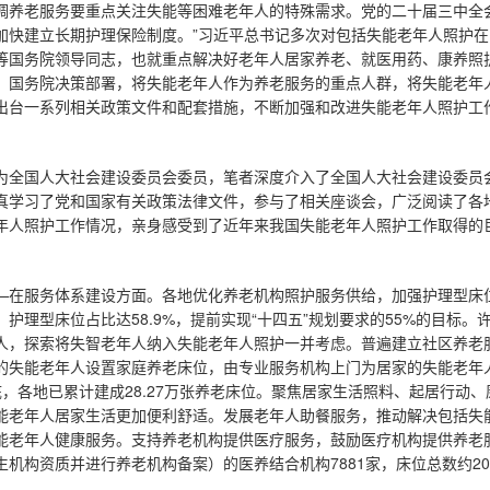
调养老服务要重点关注失能等困难老年人的特殊需求。党的二十届三中全
加快建立长期护理保险制度。”习近平总书记多次对包括失能老年人照护
等国务院领导同志，也就重点解决好老年人居家养老、就医用药、康养照
、国务院决策部署，将失能老年人作为养老服务的重点人群，将失能老年
出台一系列相关政策文件和配套措施，不断加强和改进失能老年人照护工
为全国人大社会建设委员会委员，笔者深度介入了全国人大社会建设委员会
真学习了党和国家有关政策法律文件，参与了相关座谈会，广泛阅读了各
年人照护工作情况，亲身感受到了近年来我国失能老年人照护工作取得的
—在服务体系建设方面。各地优化养老机构照护服务供给，加强护理型床位建
，护理型床位占比达58.9%，提前实现“十四五”规划要求的55%的目标
人，探索将失智老年人纳入失能老年人照护一并考虑。普遍建立社区养老
的失能老年人设置家庭养老床位，由专业服务机构上门为居家的失能老年人提
底，各地已累计建成28.27万张养老床位。聚焦居家生活照料、起居行动
能老年人居家生活更加便利舒适。发展老年人助餐服务，推动解决包括失
能老年人健康服务。支持养老机构提供医疗服务，鼓励医疗机构提供养老服务
生机构资质并进行养老机构备案）的医养结合机构7881家，床位总数约20