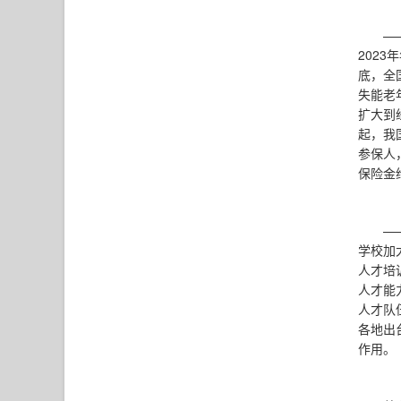
—
202
底，全
失能老
扩大到
起，我
参保人
保险金
—
学校加
人才培
人才能
人才队
各地出
作用。