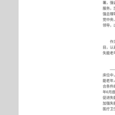
署，强
服务，
强总理
党中央
领导，
作
目，认
失能老
—
床位中
能老年
合条件
年6月
促进失
加强失
医疗卫