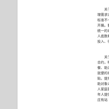
关
理需求
标准不
开展。
统一的
人底数
投入、
关
合约，
餐、助
就便的
贴，提
助对象
人家庭
年人提
庄有站