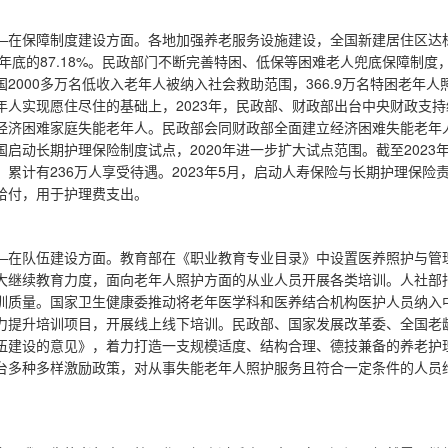
—在保障制度建设方面。各地加强养老服务设施建设，全国新建居住区达标配
3年年底的87.18%。民政部门不断完善特困、低保等困难老人兜底保障制度
国2000多万名低收入老年人被纳入社会救助范围，366.9万名特困老年
年人实现愿住尽住的基础上，2023年，民政部、财政部出台中央财政支
经济困难家庭失能老年人。民政部会同财政部全面建立经济困难失能老年人补
国启动长期护理保险制度试点，2020年进一步扩大试点范围。截至2023年
，累计有236万人享受待遇。2023年5月，启动人寿保险与长期护理保
给付，用于护理费支出。
—在队伍建设方面。教育部在《职业教育专业目录》中设置医养照护与管
大继续教育力度，面向老年人照护方面的从业人员开展各类培训。人社部
训质量。国家卫生健康委推动将老年医学科和医养结合机构医护人员纳入
力提升培训项目，开展线上线下培训。民政部、国家发展改革委、全国老龄办
伍建设的意见》，着力打造一支规模适度、结构合理、德技兼备的养老护
台多种多样激励政策，对从事失能老年人照护服务且符合一定条件的人员