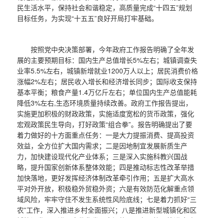
民生活水平，保持社会和谐稳定，高质量完成“十四五”规划
目标任务，为实现“十五五”良好开局打牢基础。
按照党中央决策部署，今年政府工作报告明确了全年发
展的主要预期目标：国内生产总值增长5%左右；城镇调查失
业率5.5%左右，城镇新增就业1200万人以上；居民消费价格
涨幅2%左右；居民收入增长和经济增长同步；国际收支保持
基本平衡；粮食产量1.4万亿斤左右；单位国内生产总值能耗
降低3%左右,生态环境质量持续改善。政府工作报告提出，
实施更加积极的财政政策，实施适度宽松的货币政策，强化
宏观政策民生导向，打好政策“组合拳”。报告明确提出了要
着力做好的十方面重点任务：一是大力提振消费、提高投资
效益，全方位扩大国内需求；二是因地制宜发展新质生产
力，加快建设现代化产业体系；三是深入实施科教兴国战
略，提升国家创新体系整体效能；四是推动标志性改革举措
加快落地，更好发挥经济体制改革牵引作用；五是扩大高水
平对外开放，积极稳外贸稳外资；六是有效防范化解重点领
域风险，牢牢守住不发生系统性风险底线；七是着力抓好“三
农”工作，深入推进乡村全面振兴；八是推进新型城镇化和区