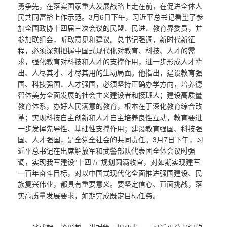
勇争先，在落实国家重大发展战略上走在前，在促进全体人
民共同富裕上作示范。3月6日下午，习近平总书记看望了参
加全国政协十四届三次会议的民盟、民进、教育界委员，并
参加联组会，听取意见和建议。总书记强调，新时代新征
程，必须深刻把握中国式现代化对教育、科技、人才的需
求，强化教育对科技和人才的支撑作用，进一步形成人才辈
出、人尽其才、才尽其用的生动局面。他指出，建设教育强
国、科技强国、人才强国，必须坚持正确办学方向，培养德
智体美劳全面发展的社会主义建设者和接班人；建设高质量
教育体系，办好人民满意的教育，根本在于深化教育综合改
革；实现科技自主创新和人才自主培养良性互动，教育要进
一步发挥先导性、基础性支撑作用；建设教育强国、科技强
国、人才强国，是全党全社会的共同责任。3月7日下午，习
近平总书记在出席解放军和武警部队代表团全体会议时强
调，实现我军建设“十四五”规划圆满收官，对如期实现建军
一百年奋斗目标，对以中国式现代化全面推进强国建设、民
族复兴伟业，都具有重要意义。要坚定信心、直面挑战，落
实高质量发展要求，如期完成既定目标任务。