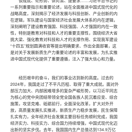
谈成就、论形势、讲对策、提要求……习近平总书记的
一系列重要指示和重要论述，站在全面推进中国式现代化的
战略高度，深刻揭示了经济发展与科技创新、产业创新的内
在逻辑，军队建设与国家经济社会发展大体系的内在逻辑，
深刻阐明了建设教育强国、科技强国、人才强国的内在一致
性，特别是教育对科技和人才的重要支撑性，围绕经济大省
挑大梁、强化教育对科技和人才的支撑作用、实现我军建设
“十四五”规划圆满收官等提出明确要求、作出全面部署，这
是对关于发展新质生产力重要论述的丰富和发展，为扎实推
进中国式现代化提供了重要遵循，注入了强大信心和力量。
经历艰辛的奋斗，我们的事业达到新的高度。过去的
2024年，我国走过了不平凡历程、取得了重大成就。面对外
部压力加大、内部困难增多的复杂严峻形势，以习近平同志
为核心的党中央团结带领全党全国各族人民沉着应变、综合
施策，攻坚克难、砥砺前行，全面深化改革，扩大对外开
放，高质量发展扎实推进，新质生产力稳步发展，民生保障
扎实有力，全年经济社会发展主要目标任务顺利完成，我国
经济实力、科技实力、综合国力持续增强，中国式现代化迈
出新的坚实步伐。去年，我国国内生产总值达到134.9万亿