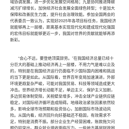
域协调发展，进一步优化发展空间格局；九是协同推进降碳
减污扩绿增长，加快经济社会发展全面绿色转型；十是加大
保障和改善民生力度，提升社会治理效能。参加全国两会的
代表委员一致认为，实现好2025年各项目标任务，我国经济
就能够再上一层楼，距离基本实现现代化和建成现代化强国
的宏伟目标就能够更近一步，我国对世界的贡献就能够再添
新彩。
“会心不远，要登绝顶莫辞劳。”在我国经济总量已经十
分巨大的基础上推动经济再上一层楼，不用力气是难以企及
的，特别是在我国经济运行仍面临不少国际国内困难和挑战
的当下更是如此。从国际看，世界百年变局加速演进，外部
环境更趋复杂严峻，可能对我国贸易、科技等领域造成更大
冲击。世界经济增长动能不足，单边主义、保护主义加剧，
多边贸易体制受阻，关税壁垒增多，冲击全球产业链供应链
稳定，对国际经济循环造成阻碍。地缘政治紧张因素依然较
多，影响全球市场预期和投资信心，加剧国际市场波动风
险。从国内看，经济回升向好基础还不稳固，有效需求不
足，特别是消费不振。部分企业生产经营困难，账款拖欠问
题仍较突出。群众就业增收面临压力。一些地方基层财政困