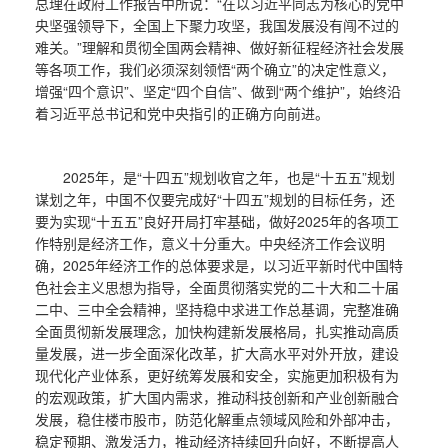
总理在政府工作报告中所说：“在以习近平同志为核心的党中
央坚强领导下，全国上下聚力攻坚，我国发展没有闯不过的
难关。”理解和贯彻全国两会精神、做好新征程经济社会发展
等各项工作，我们必须深刻领悟“两个确立”的决定性意义，
增强“四个意识”、坚定“四个自信”、做到“两个维护”，始终沿
着习近平总书记和党中央指引的正确方向前进。
2025年，是“十四五”规划收官之年，也是“十五五”规划
谋划之年，中国不仅要完成好“十四五”规划的目标任务，还
要为实现“十五五”良好开局打牢基础，做好2025年的各项工
作特别是经济工作，意义十分重大。中央经济工作会议明
确，2025年经济工作的总体要求是，以习近平新时代中国特
色社会主义思想为指导，全面贯彻落实党的二十大和二十届
二中、三中全会精神，坚持稳中求进工作总基调，完整准确
全面贯彻新发展理念，加快构建新发展格局，扎实推动高质
量发展，进一步全面深化改革，扩大高水平对外开放，建设
现代化产业体系，更好统筹发展和安全，实施更加积极有为
的宏观政策，扩大国内需求，推动科技创新和产业创新融合
发展，稳住楼市股市，防范化解重点领域风险和外部冲击，
稳定预期、激发活力，推动经济持续回升向好，不断提高人