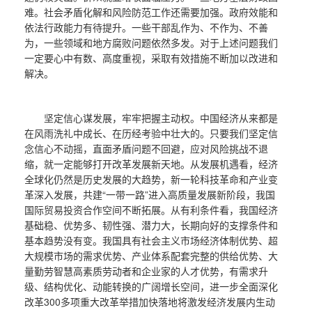
难。社会矛盾化解和风险防范工作还需要加强。政府效能和
依法行政能力有待提升。一些干部乱作为、不作为、不善
为，一些领域和地方腐败问题依然多发。对于上述问题我们
一定要心中有数、高度重视，采取有效措施不断加以改进和
解决。
坚定信心谋发展，牢牢把握主动权。中国经济从来都是
在风雨洗礼中成长、在历经考验中壮大的。只要我们坚定信
念信心不动摇，直面矛盾问题不回避，应对风险挑战不退
缩，就一定能够打开改革发展新天地。从发展机遇看，经济
全球化仍然是历史发展的大趋势，新一轮科技革命和产业变
革深入发展，共建“一带一路”进入高质量发展新阶段，我国
国际贸易投资合作空间不断拓展。从有利条件看，我国经济
基础稳、优势多、韧性强、潜力大，长期向好的支撑条件和
基本趋势没有变。我国具有社会主义市场经济体制优势、超
大规模市场的需求优势、产业体系配套完整的供给优势、大
量勤劳智慧高素质劳动者和企业家的人才优势，有需求升
级、结构优化、动能转换的广阔增长空间，进一步全面深化
改革300多项重大改革举措加快落地将激发经济发展内生动