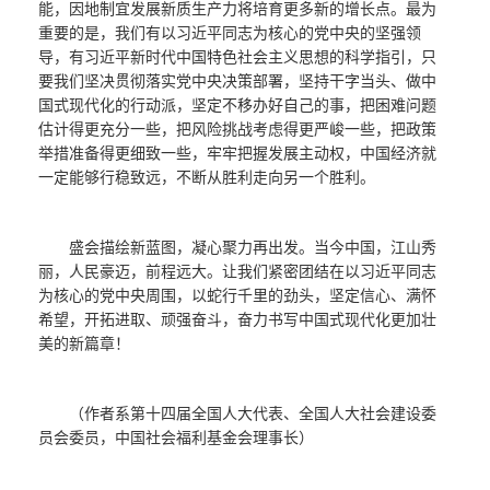
能，因地制宜发展新质生产力将培育更多新的增长点。最为
重要的是，我们有以习近平同志为核心的党中央的坚强领
导，有习近平新时代中国特色社会主义思想的科学指引，只
要我们坚决贯彻落实党中央决策部署，坚持干字当头、做中
国式现代化的行动派，坚定不移办好自己的事，把困难问题
估计得更充分一些，把风险挑战考虑得更严峻一些，把政策
举措准备得更细致一些，牢牢把握发展主动权，中国经济就
一定能够行稳致远，不断从胜利走向另一个胜利。
盛会描绘新蓝图，凝心聚力再出发。当今中国，江山秀
丽，人民豪迈，前程远大。让我们紧密团结在以习近平同志
为核心的党中央周围，以蛇行千里的劲头，坚定信心、满怀
希望，开拓进取、顽强奋斗，奋力书写中国式现代化更加壮
美的新篇章！
（作者系第十四届全国人大代表、全国人大社会建设委
员会委员，中国社会福利基金会理事长）