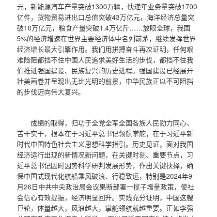
元，新能源汽车产量突破1300万辆，快递年业务量突破1700
亿件，货物贸易进出口总值突破43万亿元，海洋经济总量突
破10万亿元，粮食产量突破1.4万亿斤……放眼全球，我国
5%的经济增速在世界主要经济体中名列前茅，继续发挥世界
经济增长最大引擎作用。我们用拼搏奋斗再次证明，任何艰
难险阻都挡不住中国人民追求美好生活的步伐，都挡不住我
们推进强国建设、民族复兴的历史进程。强国建设已经展开
壮美画卷并呈现出无比光明的前景，中华民族正以不可阻挡
的步伐迈向伟大复兴。
成绩的取得，归功于全党全军全国各族人民勠力同心、
苦干实干，根本在于习近平总书记领航掌舵，在于习近平新
时代中国特色社会主义思想科学指引。历史见证，面对我国
经济运行出现的新情况新问题，在关键时刻、重要节点，习
近平总书记因时因势科学研判发展形势，作出关键抉择，确
保中国式现代化航船乘风破浪、行稳致远，特别是2024年9
月26日中共中央政治局会议果断部署一揽子增量政策，使社
会信心有效提振，经济明显回升。实践充分证明，中国这艘
巨轮，体量越大，风浪越大，掌舵领航就越重要。正如李强