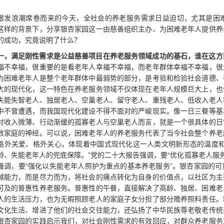
银发浪潮席卷而来的今天，全社会的养老服务需求日益迫切，尤其是困
这样的背景下，分享银杏家园这一由慈善组织主办、为困难老年人提供养
的成功，究竟说明了什么？
一，满足刚性需求是公益慈善项目在养老服务领域成功的基石，谁在这方
福不幸福，很重要的是看老年人幸福不幸福，而老年群体幸福不幸福，很
为困难老年人是整个老年群体中最弱势的部分，是考验和检验社会道德、
大的现代化，这一特色在养老服务领域不仅体现在老年人规模巨大上，也
失能失智老人、独居老人、空巢老人、留守老人、重残老人、低收入老人
中不曾遭遇，而我国现代化建设不得不面对的严峻现实。像一日三餐等基
对收入微薄、行动渐缓的孤寡老人与空巢老人而言，就是一个很具体的日
数家庭的神经。可以说，困难老年人的养老服务代表了当今社会整个养老
格外关爱、格外关心，体现着中国式现代化这一人类文明新形态的温度和
龄、失能老年人的兜底保障。”党的二十大报告强调，要“优化孤寡老人服
强调，要“强化以失能老年人照护为重点的基本养老服务”。银杏家园的
越能力，而是尽力而为，将社会的痛点转化为自身的价值点，以社区为主
可及的普惠性养老服务。普惠性的午餐，直接解决了高龄、独居、困难老
人的生活压力，也为无暇照顾老人的家庭子女分担了部分赡养照料责任。
文化生活、增进了他们的社会交往能力，还弘扬了中华民族尊老敬老传统
银杏家园的实践启示我们，对社会刚性需求的有效回应，对群众养老服务