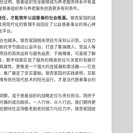
也证明，慈善组织完全能够成为养老服务体系中有温
是慈善组织参与养老服务创造更多有利条件。
信任，才能筑牢公益慈善的社会根基。
银杏家园的成
其用现代化的管理手段回应了公益慈善事业的核心拷
化平台。
往也越多。银杏家园相关项目方深刻认识到，公信力
依托字节跳动公益平台，打造了集捐赠人、受益人等
项目的高效运转与服务品质：于捐赠者，可直观了解
者，数字档案实现了服务的精准到位与关爱的有据可
具属性，更像是一个强大的连接器和激活器——它连
、推广奠定了坚实基础。银杏家园的实践表明，互联
唯有依托现代技术的阳光运行，才是当代慈善事业的
洞察，成于慈善组织的战略定位与责任担当，而终于
可循的成功路径。一人行快，众人行远。我们期待更
也期待在这场敬老助老的接力与拉力中，银杏家园绽