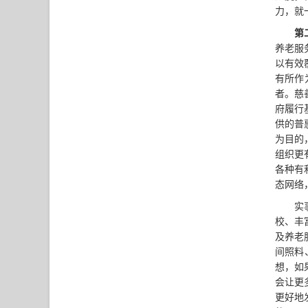
力，就
第
养老服
以有效
有所作
者。慈
府履行
供的普
为目的
组织更
各种有
态网络
实
校、丰
及养老
间照料
想，如
会让更
更好地