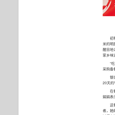
初
米的明
醒目地
家乡味
“
采购备
银
20天
在
娟娟表
这
者，她