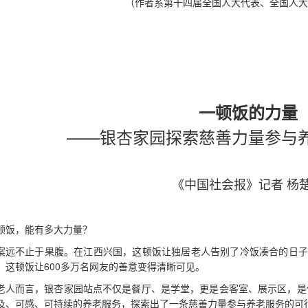
（作者系第十四届全国人大代表、全国人
一顿饭的力量
——银杏家园探索慈善力量参与
《中国社会报》记者 杨
顿饭，能有多大力量？
案远不止于果腹。在江西兴国，这顿饭让独居老人告别了冷饭凑合的日子
，这顿饭让600多万名网友的善意变得清晰可见。
老人而言，银杏家园站点不仅是餐厅、是学堂，更是会客室、展示区，是
及、可感、可持续的养老服务，探索出了一条慈善力量参与养老服务的可