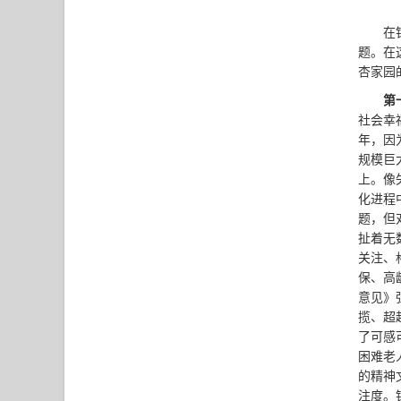
在
题。在
杏家园
第
社会幸
年，因
规模巨
上。像
化进程
题，但
扯着无
关注、
保、高
意见》
揽、超
了可感
困难老
的精神
注度。