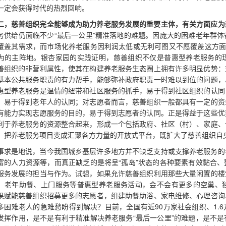
一定会获得时代的热烈回响。
二，慈善组织完全能够成为助力养老服务发展的重要主体，有关方面应为
务供给仍面临不少“最后一公里”精准落地的难题。因庞大的困难老年群
覆盖其需求，而市场化养老服务因利润太低或无利可图又不愿覆盖这方面
为的主阵地。银杏家园的实践证明，慈善组织不仅是普惠型养老服务的
善组织的非营利属性，使其在构建养老服务生态圈上拥有许多明显优势：
基本公共服务职责的有力帮手，能够弥补政府职责一时难以到位的问题，
惠型养老服务是温情的纽带和社区服务的抓手，易于得到社区组织的认同
，易于得到老年人的认同；对志愿者而言，慈善组织一般都具有一定的资
有能力实现志愿服务的目的，易于得到志愿者的认同。正是得益于这些优
利于养老服务的资源整合起来，形成一个包括政府、社区（村）、家庭、
，把养老服务项目变成汇聚各方力量的开放式平台，既扩大了慈善组织自
事求是地说，当今我国城乡基层许多地方并不缺乏支持或支撑养老服务的
富的人力资源等，而真正缺乏的是将呈“孤岛”状态的各种要素有效黏合
服务发展的担当与作为。试想，如果允许慈善组织利用那些大量闲置的楼
、老年助餐、上门服务等普惠型养老服务活动，会不会有更多的空巢、
果赋能慈善组织招募更多的志愿者，组建助餐助浴、家电维修、心理咨询
多困难老人的急难愁盼得到解决？目前，全国有近90万家社会组织、1.
发挥作用，是不是有利于精准解决养老服务“最后一公里”的难题，是不