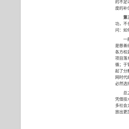
的不足
度的补
第
功，不
问：如
一
是慈善
各方权
项目落
循；于
起了分
网时代
必然选
总
凭借技
多社会
放出更