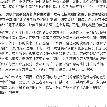
以及政府作用不到位所带来的缺憾？答案无疑是肯定的。银杏家园的实践
位者、有活力的创新者和坚韧的守护者。社会各方面应当为社会组织特别
三，透明运营是普惠养老的生命线，唯有以技术赋能管理、用透明铸就
仅在于其捕捉到了养老服务的刚性需求，切实承担了相应责任，还在于
何让善意不被辜负、让信任得以永续？这个答案，正是其精心构建的信息
般而言，作为全国性、多点性的公益慈善项目，规模越大，受到的质疑往
组织最宝贵的资产，而透明化运营是积累这份资产的唯一途径。银杏家园
益和价值于一体的信息平台。这座平台如同一座透明的玻璃房子，确保了
地细节，及时跟踪进展，有助于将一次性感动转化为长期支持；于受助
管理者，实时数据看板支撑了精细化管理和科学决策。这已超越简单的工
散的爱心资源，激活了社区里的参与潜能，并为项目在更大范围内的复制
的公益慈善不应是仅凭一腔热血的苦干，而应是智慧与情怀并重的善治。
择。只有在这个方向上笃定前行，才能走得稳、走得远、走得好。
之，作为公益慈善项目，银杏家园的成功始于对养老服务刚性需求的敏锐
术赢得的至高公信力。这三者环环相扣，缺一不可，共同勾勒出一条清晰
力量加入慈善敬老助老的行列，以实干托起更多困难老年人的幸福晚年；
加灿烂的光芒。