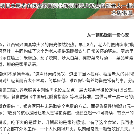
从一顿热饭到一份心安
秋，江西省兴国县埠头乡的阳光依然炽热。早上8点，老人们便陆续来到垓
厨亮灶，共同构成了这个为老人提供温暖餐饮与日常关怀的驿站。厨房里
公示在墙上：米粉鱼、茄子烧肉、炒大白菜、裙带菜肉片汤……菜品荤素
道，聊的是家常话语。
吃饭可不是简单事。”这声朴素的感叹，道出了当地孤寡、独居老人的共
餐对年迈者而言太不容易，简单应付、难以保证营养均衡是常有的事，分
杏家园瞄准养老服务中刚性需求设立站点，最大服务半径设定为1.5公里
的午餐。餐食依据《中国居民膳食指南》等权威标准，提供两荤一素一汤的
餐食提供上，银杏家园并未采取完全免费的方式，而是象征性地收取1元
示：“收费的核心是既让老人觉得花得值，也建立起一种可持续、有尊严的
餐饭，吃下去的是营养，升腾起的是家的感觉。“有了这个食堂，我再也
的子女都在外地工作，一个人也懒得开火，以前经常做一顿饭吃好几天。