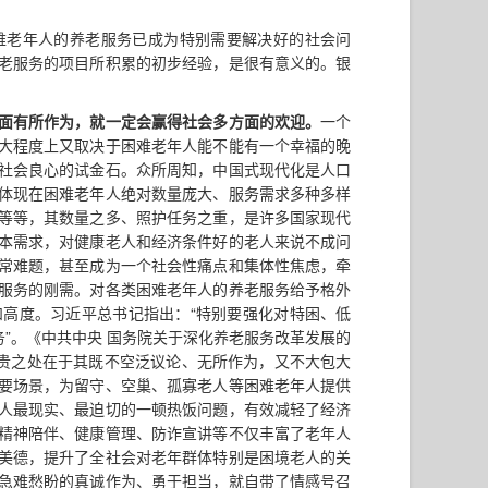
难老年人的养老服务已成为特别需要解决好的社会问
老服务的项目所积累的初步经验，是很有意义的。银
面有所作为，就一定会赢得社会多方面的欢迎。
一个
大程度上又取决于困难老年人能不能有一个幸福的晚
社会良心的试金石。众所周知，中国式现代化是人口
体现在困难老年人绝对数量庞大、服务需求多种多样
等等，其数量之多、照护任务之重，是许多国家现代
本需求，对健康老人和经济条件好的老人来说不成问
常难题，甚至成为一个社会性痛点和集体性焦虑，牵
服务的刚需。对各类困难老年人的养老服务给予格外
高度。习近平总书记指出：“特别要强化对特困、低
务”。《中共中央 国务院关于深化养老服务改革发展的
可贵之处在于其既不空泛议论、无所作为，又不大包大
要场景，为留守、空巢、孤寡老人等困难老年人提供
人最现实、最迫切的一顿热饭问题，有效减轻了经济
精神陪伴、健康管理、防诈宣讲等不仅丰富了老年人
美德，提升了全社会对老年群体特别是困境老人的关
急难愁盼的真诚作为、勇于担当，就自带了情感号召