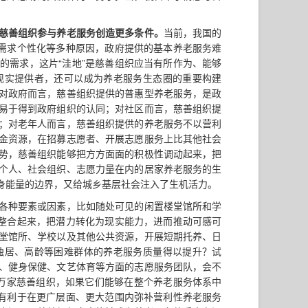
慈善组织参与养老服务创造更多条件。
当前，我国的
体需求个性化等多种原因，政府提供的基本养老服务难
的需求，这片“洼地”是慈善组织应当有所作为、能够
现实提供者，还可以成为养老服务生态圈的重要构建
对政府而言，慈善组织提供的普惠型养老服务，是政
易于得到政府组织的认同；对社区而言，慈善组织提
；对老年人而言，慈善组织提供的养老服务不以营利
金资源，在招募志愿者、开展志愿服务上比其他社会
势，慈善组织能够把方方面面的积极性调动起来，把
个人、社会组织、志愿力量在内的居家养老服务的生
身能量的边界，又给城乡基层社会注入了生机活力。
各种要素或因素，比如随处可见的闲置楼堂馆所和学
、整合起来，把潜力转化为现实能力，进而推动可感可
堂馆所、学校以及其他公共资源，开展短期托养、日
独居、高龄等困难群体的养老服务质量得以提升？试
、健身保健、文艺体育等方面的志愿服务团队，会不
6万家慈善组织，如果它们能够在整个养老服务体系中
是有利于在更广层面、更大范围内弥补营利性养老服务