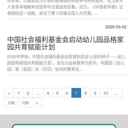
近年来，以基金会为代表的慈善组织积极参与养老服务，在为老年
人安享幸福晚年创造条件方面成效显著。近日，《中国老年报》记
者围绕这一话题，采访了第十四届全国人大代表、...
2026-03-02
中国社会福利基金会启动幼儿园品格家
园共育赋能计划
2026年伊始，中国社会福利基金会就谋划启动“心田的种子——幼儿
园品格家园共育赋能计划”，旨在以品格教育为抓手，构建园（幼儿
园）家（家庭）社（社区）协同的教育支...
«
1
2
...
4
5
6
7
8
9
10
...
138
139
»